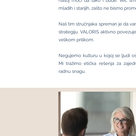
našoj moći da tako i bude. Već sm
mladih i starijih, zašto ne bismo promen
Naš tim stručnjaka spreman je da va
strategiju.
VALORIS aktivno povezuje
velikom prilikom.
Negujemo kulturu u kojoj se ljudi o
Mi tražimo etička rešenja za zajedni
radnu snagu.