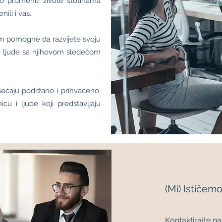
o promenili živote stotinama
ili i vas.
m pomogne da razvijete svoju
 ljude sa njihovom sledećom
sećaju podržano i prihvaćeno.
cu i ljude koji predstavljaju
(Mi) Ističem
Kontaktirajte na