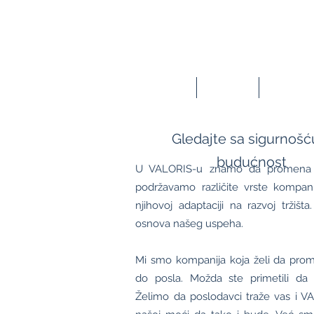
VAL
RIS
0
POČETNA
USLUGE
O NAMA
Gledajte sa sigurnošć
budućnost
U VALORIS-u znamo da promena n
podržavamo različite vrste kompanij
njihovoj adaptaciji na razvoj tržiš
osnova našeg uspeha.
Mi smo kompanija koja želi da prome
do posla. Možda ste primetili da 
Ž
elimo da poslodavci traže vas i VA