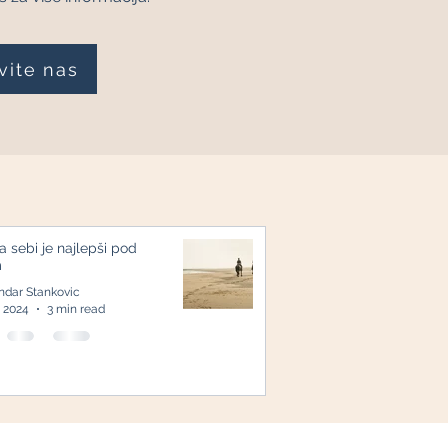
vite nas
a sebi je najlepši pod
m
ndar Stankovic
, 2024
3 min read