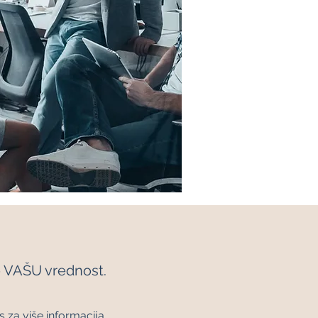
o VAŠU vrednost.
s za više informacija.