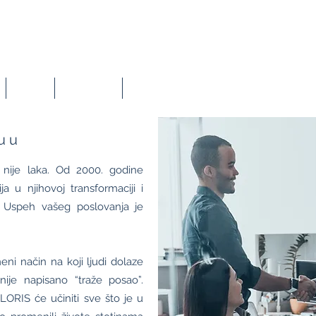
BLOG
KONTAKT
PATHFLOW
u u
ije laka. Od 2000. godine
a u njihovoj transformaciji i
ta. Uspeh vašeg poslovanja je
ni način na koji ljudi dolaze
nije napisano “traže posao”.
LORIS će učiniti sve što je u