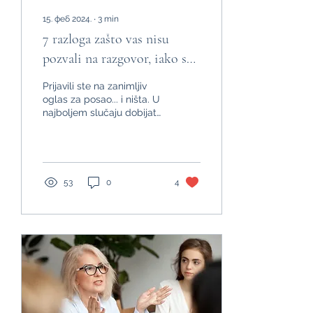
15. феб 2024.
∙
3
min
7 razloga zašto vas nisu
pozvali na razgovor, iako su
mogli.
Prijavili ste na zanimljiv
oglas za posao... i ništa. U
najboljem slučaju dobijate
odgovor da su izabrali
kandidata koji je bolje...
53
0
4