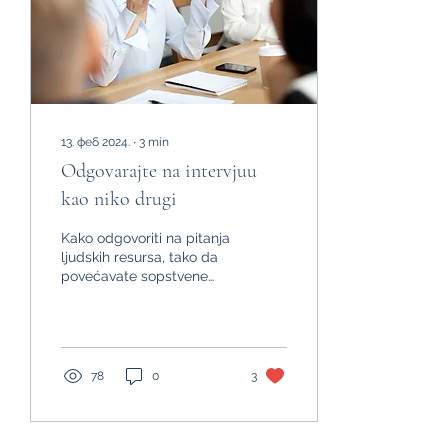
13. феб 2024.
∙
3
min
Odgovarajte na intervjuu
kao niko drugi
Kako odgovoriti na pitanja
ljudskih resursa, tako da
povećavate sopstvene
šanse za uspeh, a da ne
morate ništa da
izmišljate? Naš...
78
0
3