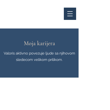
VAL
RIS
0
Moja karijera
Valoris aktivno povezuje ljude sa njihovom
sledecom velikom prilikom.
Braće Nedića 20, 11000 Beograd, Srbija
Copyright ©2024
VALORIS