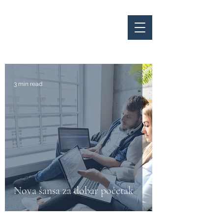
VAL
RIS
0
3 min read
Nova šansa za dobar početak